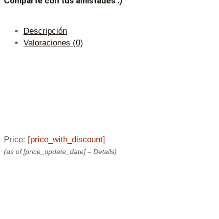
Comparte con tus amistades :)
Descripción
Valoraciones (0)
Price:
[price_with_discount]
(as of [price_update_date] –
Details
)