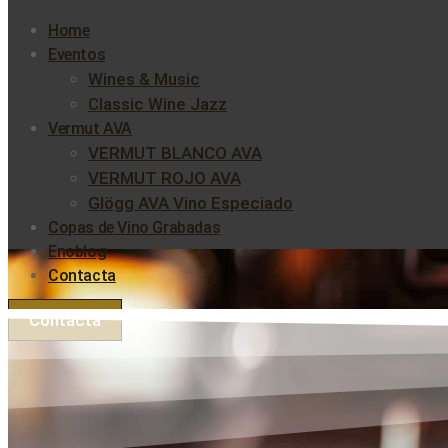
Home
Eventos
Wines & Music
Classic Wine Jazz
Vermut AVA
VERMUT BLANCO AVA
VERMUT ROJO AVA
Glögg AVA Vino Especiado
Copas de Vino Grabadas
Enoblog
Contacta
Contacta