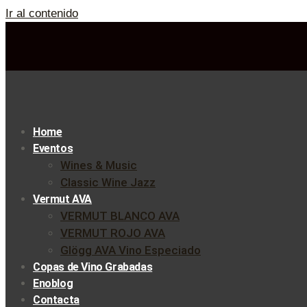
Ir al contenido
Home
Eventos
Wines & Music
Classic Wine Jazz
Vermut AVA
VERMUT BLANCO AVA
VERMUT ROJO AVA
Glögg AVA Vino Especiado
Copas de Vino Grabadas
Enoblog
Contacta