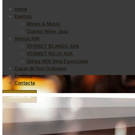
Home
Eventos
Wines & Music
Classic Wine Jazz
Vermut AVA
VERMUT BLANCO AVA
VERMUT ROJO AVA
Glögg AVA Vino Especiado
Copas de Vino Grabadas
Enoblog
Contacta
Contacta