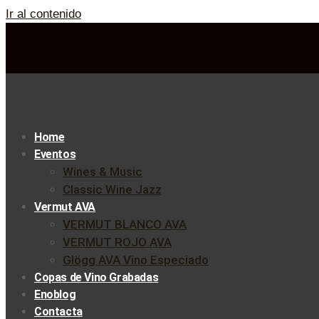
Ir al contenido
Home
Eventos
Wines & Music
Classic Wine Jazz
Vermut AVA
VERMUT BLANCO AVA
VERMUT ROJO AVA
Glögg AVA Vino Especiado
Copas de Vino Grabadas
Enoblog
Contacta