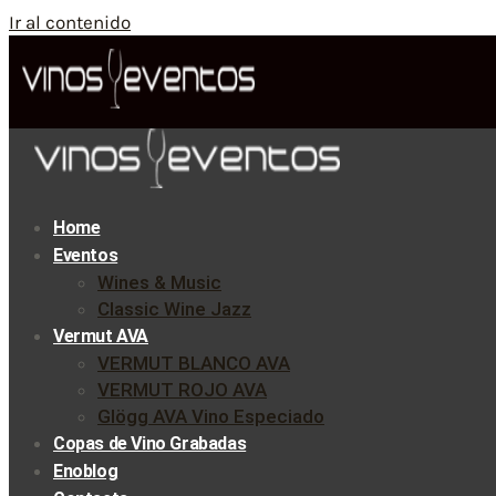
Ir al contenido
Home
Eventos
Wines & Music
Classic Wine Jazz
Vermut AVA
VERMUT BLANCO AVA
VERMUT ROJO AVA
Glögg AVA Vino Especiado
Copas de Vino Grabadas
Enoblog