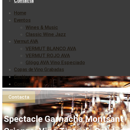
Contacta
Home
Eventos
Wines & Music
Classic Wine Jazz
Vermut AVA
VERMUT BLANCO AVA
VERMUT ROJO AVA
Glögg AVA Vino Especiado
Copas de Vino Grabadas
Enoblog
Contacta
Contacta
Spectacle Garnacha Montsant