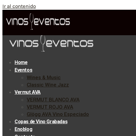
Ir al contenido
Home
Eventos
Wines & Music
Classic Wine Jazz
Vermut AVA
VERMUT BLANCO AVA
VERMUT ROJO AVA
Glögg AVA Vino Especiado
Copas de Vino Grabadas
Enoblog