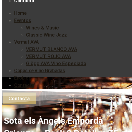
Contacta
Home
Eventos
Wines & Music
Classic Wine Jazz
Vermut AVA
VERMUT BLANCO AVA
VERMUT ROJO AVA
Glögg AVA Vino Especiado
Copas de Vino Grabadas
Enoblog
Contacta
Contacta
Sota els Àngels Empordà