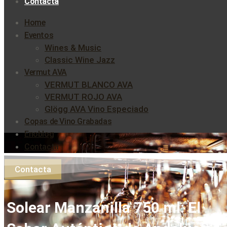
Contacta
Home
Eventos
Wines & Music
Classic Wine Jazz
Vermut AVA
VERMUT BLANCO AVA
VERMUT ROJO AVA
Glögg AVA Vino Especiado
Copas de Vino Grabadas
Enoblog
Contacta
Contacta
Solear Manzanilla 750 ml: El