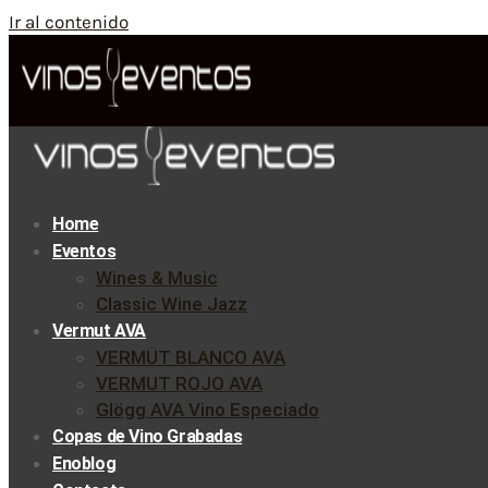
Ir al contenido
Home
Eventos
Wines & Music
Classic Wine Jazz
Vermut AVA
VERMUT BLANCO AVA
VERMUT ROJO AVA
Glögg AVA Vino Especiado
Copas de Vino Grabadas
Enoblog