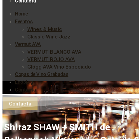
Contacta
Home
Eventos
Wines & Music
Classic Wine Jazz
Vermut AVA
VERMUT BLANCO AVA
VERMUT ROJO AVA
Glögg AVA Vino Especiado
Copas de Vino Grabadas
Enoblog
Contacta
Contacta
Shiraz SHAW + SMITH de