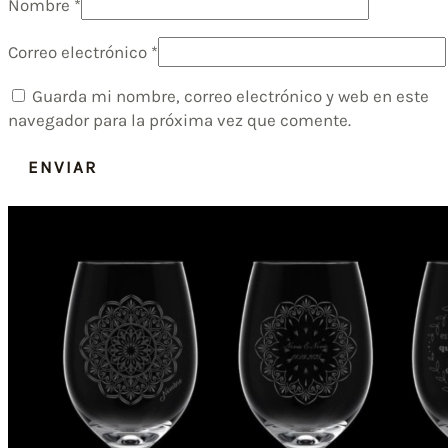
Nombre
*
Correo electrónico
*
Guarda mi nombre, correo electrónico y web en este
navegador para la próxima vez que comente.