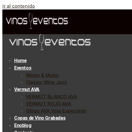
Ir al contenido
Home
Eventos
Wines & Music
Classic Wine Jazz
Vermut AVA
VERMUT BLANCO AVA
VERMUT ROJO AVA
Glögg AVA Vino Especiado
Copas de Vino Grabadas
Enoblog