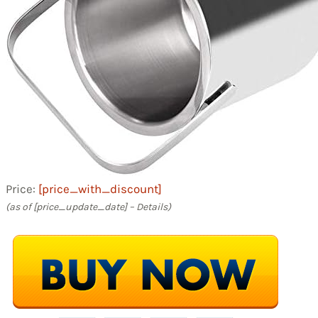
Price:
[price_with_discount]
(as of [price_update_date] –
Details
)