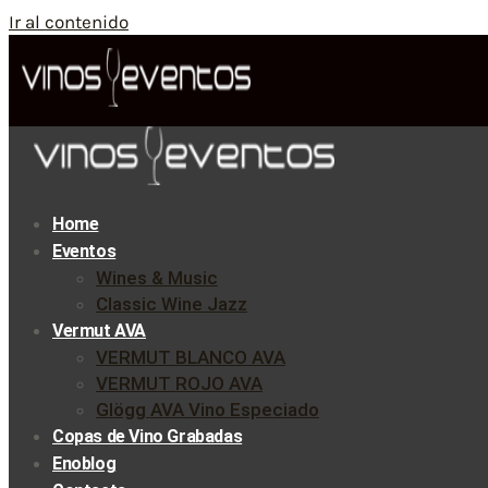
Ir al contenido
Home
Eventos
Wines & Music
Classic Wine Jazz
Vermut AVA
VERMUT BLANCO AVA
VERMUT ROJO AVA
Glögg AVA Vino Especiado
Copas de Vino Grabadas
Enoblog