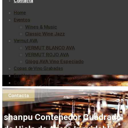
Contacta
Home
Eventos
Wines & Music
Classic Wine Jazz
Vermut AVA
VERMUT BLANCO AVA
VERMUT ROJO AVA
Glögg AVA Vino Especiado
Copas de Vino Grabadas
Enoblog
Contacta
Contacta
shanpu Contenedor Cuadrado