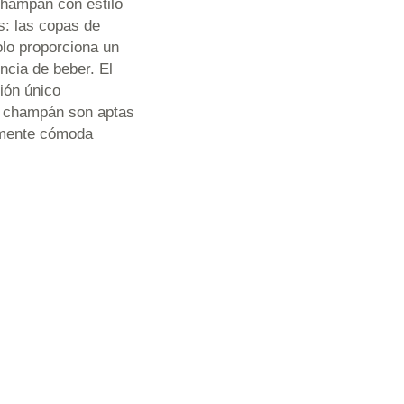
champán con estilo
s: las copas de
olo proporciona un
ncia de beber. El
ión único
de champán son aptas
almente cómoda