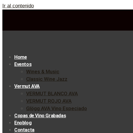
Ir al contenido
Home
Eventos
Wines & Music
Classic Wine Jazz
Vermut AVA
VERMUT BLANCO AVA
VERMUT ROJO AVA
Glögg AVA Vino Especiado
Copas de Vino Grabadas
Enoblog
Contacta