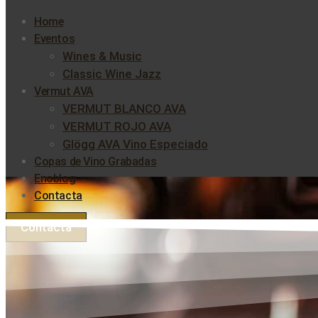
Home
Eventos
Wines & Music
Classic Wine Jazz
Vermut AVA
VERMUT BLANCO AVA
VERMUT ROJO AVA
Glögg AVA Vino Especiado
Copas de Vino Grabadas
Enoblog
Contacta
Contacta