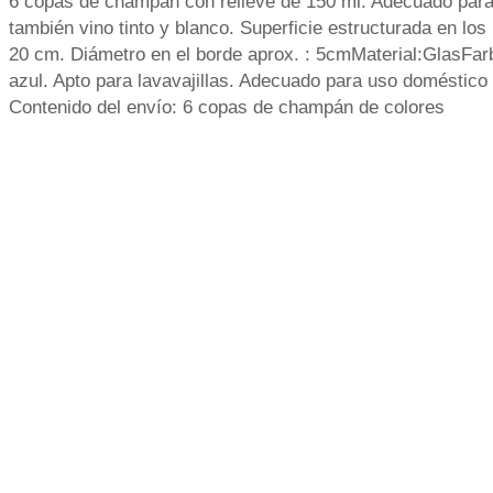
6 copas de champán con relieve de 150 ml. Adecuado par
también vino tinto y blanco. Superficie estructurada en los 
20 cm. Diámetro en el borde aprox. : 5cmMaterial:GlasFarb
azul. Apto para lavavajillas. Adecuado para uso doméstico
Contenido del envío: 6 copas de champán de colores