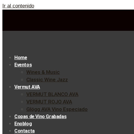
Ir al contenido
Home
Eventos
Wines & Music
Classic Wine Jazz
Vermut AVA
VERMUT BLANCO AVA
VERMUT ROJO AVA
Glögg AVA Vino Especiado
Copas de Vino Grabadas
Enoblog
Contacta