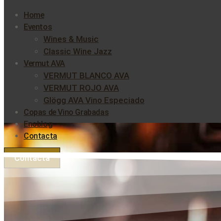
Home
Eventos
Wines & Music
Classic Wine Jazz
Vermut AVA
VERMUT BLANCO AVA
VERMUT ROJO AVA
Glögg AVA Vino Especiado
Copas de Vino Grabadas
Enoblog
Contacta
Contacta