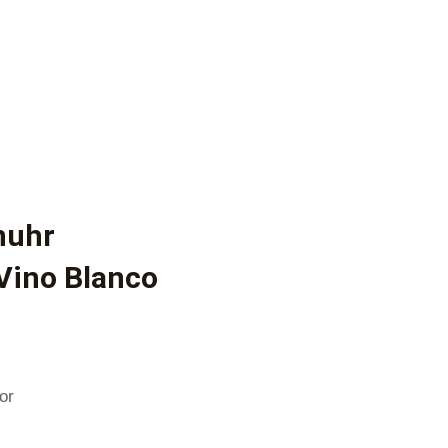
nuhr
 Vino Blanco
or