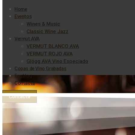
Home
Eventos
Wines & Music
Classic Wine Jazz
Vermut AVA
VERMUT BLANCO AVA
VERMUT ROJO AVA
Glögg AVA Vino Especiado
Copas de Vino Grabadas
Enoblog
Contacta
Contacta