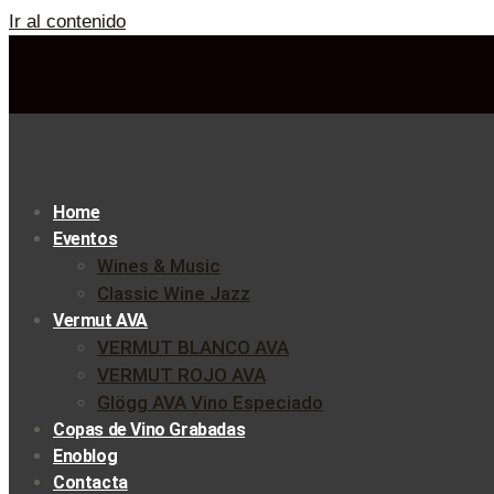
Ir al contenido
Home
Eventos
Wines & Music
Classic Wine Jazz
Vermut AVA
VERMUT BLANCO AVA
VERMUT ROJO AVA
Glögg AVA Vino Especiado
Copas de Vino Grabadas
Enoblog
Contacta