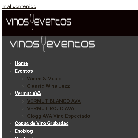
Ir al contenido
Home
Eventos
Wines & Music
Classic Wine Jazz
Vermut AVA
VERMUT BLANCO AVA
VERMUT ROJO AVA
Glögg AVA Vino Especiado
Copas de Vino Grabadas
Enoblog