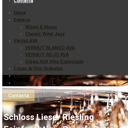
Contacta
Home
Eventos
Wines & Music
Classic Wine Jazz
Vermut AVA
VERMUT BLANCO AVA
VERMUT ROJO AVA
Glögg AVA Vino Especiado
Copas de Vino Grabadas
Enoblog
Contacta
Contacta
Schloss Lieser Riesling