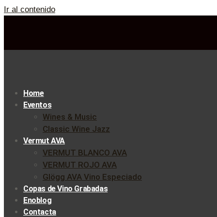
Ir al contenido
Home
Eventos
Wines & Music
Classic Wine Jazz
Vermut AVA
VERMUT BLANCO AVA
VERMUT ROJO AVA
Glögg AVA Vino Especiado
Copas de Vino Grabadas
Enoblog
Contacta