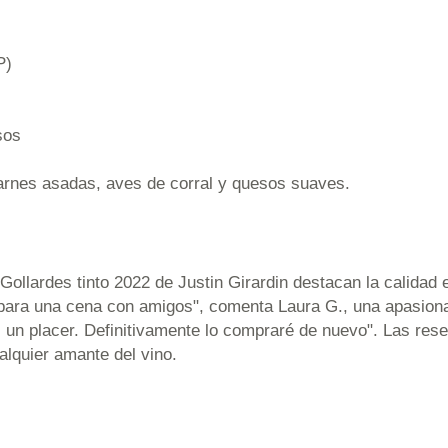
P)
sos
rnes asadas, aves de corral y quesos suaves.
llardes tinto 2022 de Justin Girardin destacan la calidad 
 para una cena con amigos", comenta Laura G., una apasiona
s un placer. Definitivamente lo compraré de nuevo". Las res
alquier amante del vino.