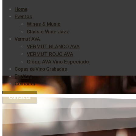
Home
Eventos
Wines & Music
Classic Wine Jazz
Vermut AVA
VERMUT BLANCO AVA
VERMUT ROJO AVA
Glögg AVA Vino Especiado
Copas de Vino Grabadas
Enoblog
Contacta
Contacta