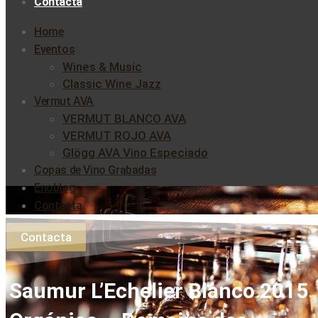
Contacta
Home
Eventos
Wines & Music
Classic Wine Jazz
Vermut AVA
VERMUT BLANCO AVA
VERMUT ROJO AVA
Glögg AVA Vino Especiado
Copas de Vino Grabadas
Enoblog
Contacta
Contacta
Saumur L’Echelier Blanco 2015