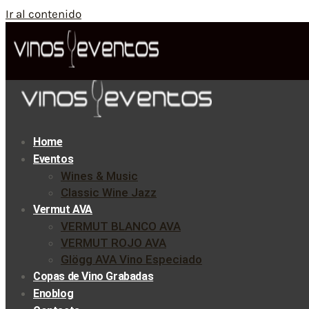
Ir al contenido
Home
Eventos
Wines & Music
Classic Wine Jazz
Vermut AVA
VERMUT BLANCO AVA
VERMUT ROJO AVA
Glögg AVA Vino Especiado
Copas de Vino Grabadas
Enoblog