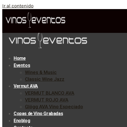
Ir al contenido
Home
Eventos
Wines & Music
Classic Wine Jazz
Vermut AVA
VERMUT BLANCO AVA
VERMUT ROJO AVA
Glögg AVA Vino Especiado
Copas de Vino Grabadas
Enoblog