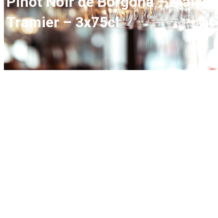
Pinot Noir de Borgoña – Maiso
Tramier – 3x75cl