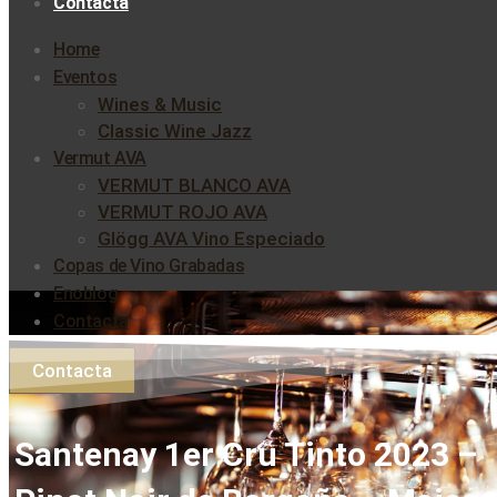
Contacta
Home
Eventos
Wines & Music
Classic Wine Jazz
Vermut AVA
VERMUT BLANCO AVA
VERMUT ROJO AVA
Glögg AVA Vino Especiado
Copas de Vino Grabadas
Enoblog
Contacta
Contacta
Santenay 1er Cru Tinto 2023 –