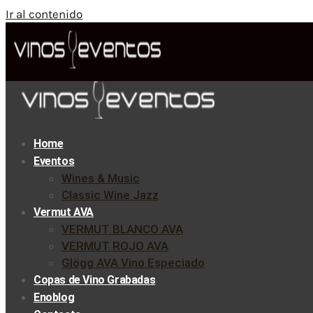
Ir al contenido
Home
Eventos
Wines & Music
Classic Wine Jazz
Vermut AVA
VERMUT BLANCO AVA
VERMUT ROJO AVA
Glögg AVA Vino Especiado
Copas de Vino Grabadas
Enoblog