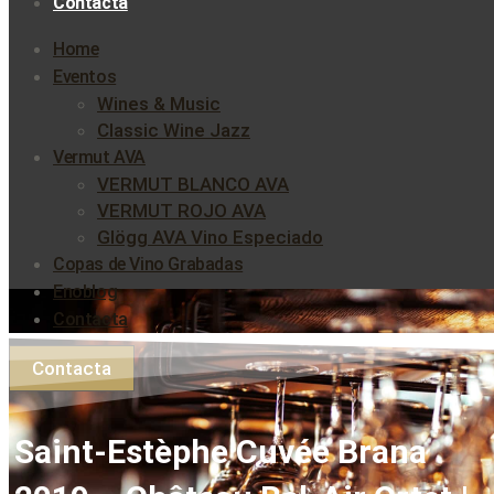
Contacta
Home
Eventos
Wines & Music
Classic Wine Jazz
Vermut AVA
VERMUT BLANCO AVA
VERMUT ROJO AVA
Glögg AVA Vino Especiado
Copas de Vino Grabadas
Enoblog
Contacta
Contacta
Saint-Estèphe Cuvée Brana