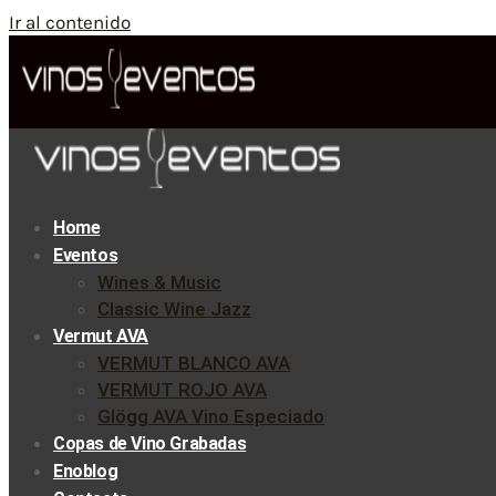
Ir al contenido
Home
Eventos
Wines & Music
Classic Wine Jazz
Vermut AVA
VERMUT BLANCO AVA
VERMUT ROJO AVA
Glögg AVA Vino Especiado
Copas de Vino Grabadas
Enoblog