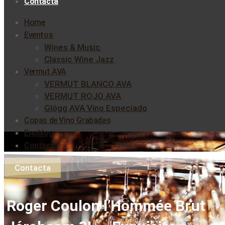
Contacta
Home
Eventos
Wines & Music
Classic Wine Jazz
Vermut AVA
VERMUT BLANCO AVA
VERMUT ROJO AVA
Glögg AVA Vino Especiado
Copas de Vino Grabadas
Enoblog
Contacta
Contacta
Roger Coulon l’Hommée Brut