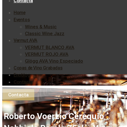
Contacta
Home
Eventos
Wines & Music
Classic Wine Jazz
Vermut AVA
VERMUT BLANCO AVA
VERMUT ROJO AVA
Glögg AVA Vino Especiado
Copas de Vino Grabadas
Enoblog
Contacta
Contacta
Roberto Voerzio Cerequio