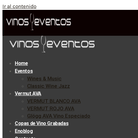
Ir al contenido
Home
Eventos
Wines & Music
Classic Wine Jazz
Vermut AVA
VERMUT BLANCO AVA
VERMUT ROJO AVA
Glögg AVA Vino Especiado
Copas de Vino Grabadas
Enoblog