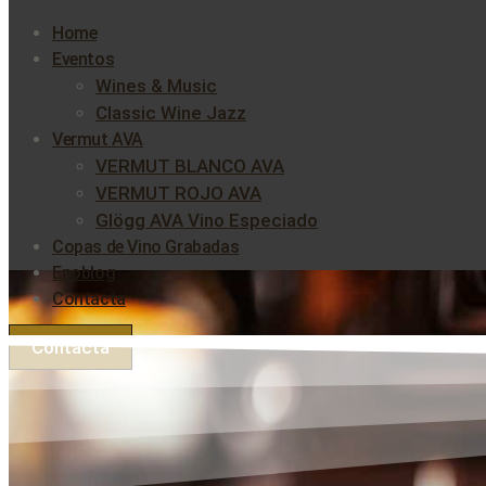
Home
Eventos
Wines & Music
Classic Wine Jazz
Vermut AVA
VERMUT BLANCO AVA
VERMUT ROJO AVA
Glögg AVA Vino Especiado
Copas de Vino Grabadas
Enoblog
Contacta
Contacta