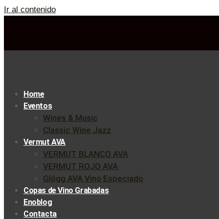
Ir al contenido
Home
Eventos
Wines & Music
Classic Wine Jazz
Vermut AVA
VERMUT BLANCO AVA
VERMUT ROJO AVA
Glögg AVA Vino Especiado
Copas de Vino Grabadas
Enoblog
Contacta