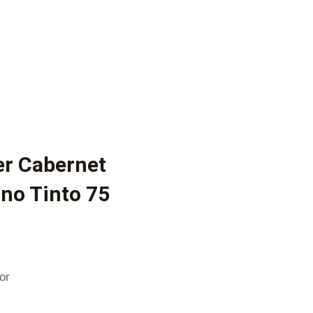
er Cabernet
ino Tinto 75
or