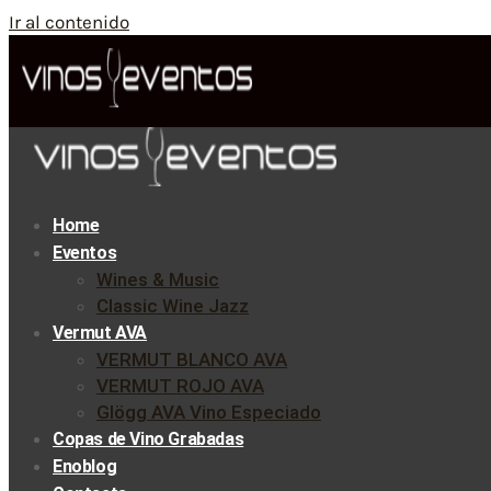
Ir al contenido
Home
Eventos
Wines & Music
Classic Wine Jazz
Vermut AVA
VERMUT BLANCO AVA
VERMUT ROJO AVA
Glögg AVA Vino Especiado
Copas de Vino Grabadas
Enoblog