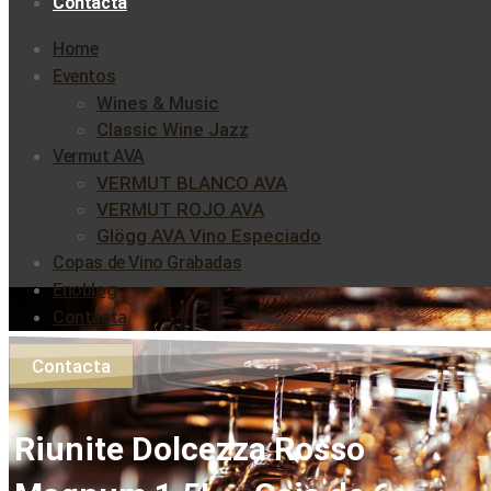
Contacta
Home
Eventos
Wines & Music
Classic Wine Jazz
Vermut AVA
VERMUT BLANCO AVA
VERMUT ROJO AVA
Glögg AVA Vino Especiado
Copas de Vino Grabadas
Enoblog
Contacta
Contacta
Riunite Dolcezza Rosso