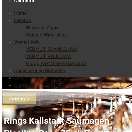
Contacta
Home
Eventos
Wines & Music
Classic Wine Jazz
Vermut AVA
VERMUT BLANCO AVA
VERMUT ROJO AVA
Glögg AVA Vino Especiado
Copas de Vino Grabadas
Enoblog
Contacta
Contacta
Rings Kallstadt Saumagen