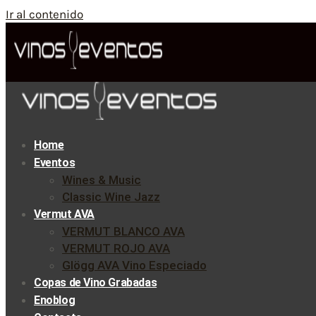
Ir al contenido
Home
Eventos
Wines & Music
Classic Wine Jazz
Vermut AVA
VERMUT BLANCO AVA
VERMUT ROJO AVA
Glögg AVA Vino Especiado
Copas de Vino Grabadas
Enoblog