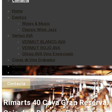
Contacta
Home
Eventos
Wines & Music
Classic Wine Jazz
Vermut AVA
VERMUT BLANCO AVA
VERMUT ROJO AVA
Glögg AVA Vino Especiado
Copas de Vino Grabadas
Enoblog
Contacta
Contacta
Rimarts 40 Cava Gran Reserva: