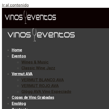
Ir al contenido
Home
Eventos
Wines & Music
Classic Wine Jazz
Vermut AVA
VERMUT BLANCO AVA
VERMUT ROJO AVA
Glögg AVA Vino Especiado
Copas de Vino Grabadas
Enoblog