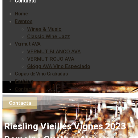
Contacta
Home
Eventos
Wines & Music
Classic Wine Jazz
Vermut AVA
VERMUT BLANCO AVA
VERMUT ROJO AVA
Glögg AVA Vino Especiado
Copas de Vino Grabadas
Enoblog
Contacta
Contacta
Riesling Vieilles Vignes 2023 –