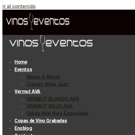
Ir al contenido
Home
Eventos
Wines & Music
Classic Wine Jazz
Vermut AVA
VERMUT BLANCO AVA
VERMUT ROJO AVA
Glögg AVA Vino Especiado
Copas de Vino Grabadas
Enoblog