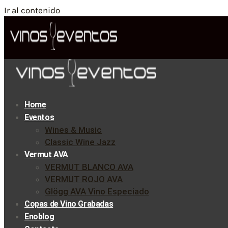
Ir al contenido
Home
Eventos
Wines & Music
Classic Wine Jazz
Vermut AVA
VERMUT BLANCO AVA
VERMUT ROJO AVA
Glögg AVA Vino Especiado
Copas de Vino Grabadas
Enoblog