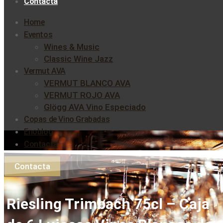
Contacta
Home
Eventos
Wines & Music
Classic Wine Jazz
Vermut AVA
VERMUT BLANCO AVA
VERMUT ROJO AVA
Glögg AVA Vino Especiado
Copas de Vino Grabadas
Enoblog
Contacta
Contacta
Riesling Trimbach 75cl – Caja