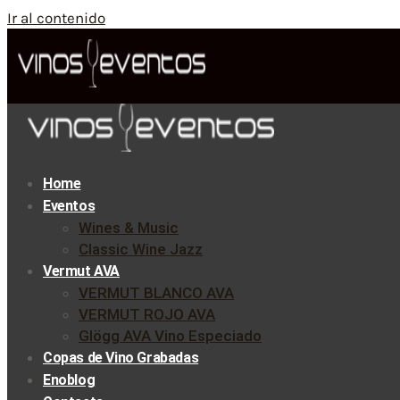
Ir al contenido
Home
Eventos
Wines & Music
Classic Wine Jazz
Vermut AVA
VERMUT BLANCO AVA
VERMUT ROJO AVA
Glögg AVA Vino Especiado
Copas de Vino Grabadas
Enoblog