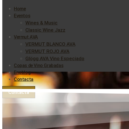
Home
Eventos
Wines & Music
Classic Wine Jazz
Vermut AVA
VERMUT BLANCO AVA
VERMUT ROJO AVA
Glögg AVA Vino Especiado
Copas de Vino Grabadas
Enoblog
Contacta
Contacta