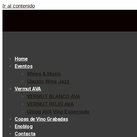
Ir al contenido
Home
Eventos
Wines & Music
Classic Wine Jazz
Vermut AVA
VERMUT BLANCO AVA
VERMUT ROJO AVA
Glögg AVA Vino Especiado
Copas de Vino Grabadas
Enoblog
Contacta