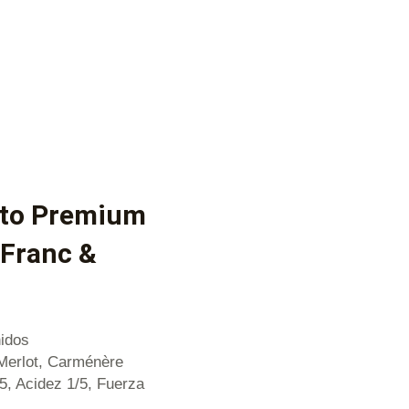
nto Premium
 Franc &
nidos
Merlot, Carménère
/5, Acidez 1/5, Fuerza