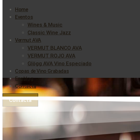
Home
Eventos
Wines & Music
Classic Wine Jazz
Vermut AVA
VERMUT BLANCO AVA
VERMUT ROJO AVA
Glögg AVA Vino Especiado
Copas de Vino Grabadas
Enoblog
Contacta
Contacta