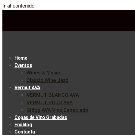
Ir al contenido
Home
Eventos
Wines & Music
Classic Wine Jazz
Vermut AVA
VERMUT BLANCO AVA
VERMUT ROJO AVA
Glögg AVA Vino Especiado
Copas de Vino Grabadas
Enoblog
Contacta