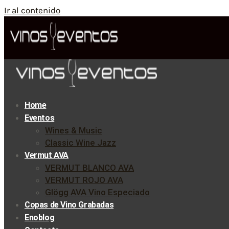
Ir al contenido
Home
Eventos
Wines & Music
Classic Wine Jazz
Vermut AVA
VERMUT BLANCO AVA
VERMUT ROJO AVA
Glögg AVA Vino Especiado
Copas de Vino Grabadas
Enoblog