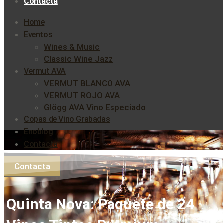
Contacta
Home
Eventos
Wines & Music
Classic Wine Jazz
Vermut AVA
VERMUT BLANCO AVA
VERMUT ROJO AVA
Glögg AVA Vino Especiado
Copas de Vino Grabadas
Enoblog
Contacta
Contacta
Quinta Nova: Paquete de 24