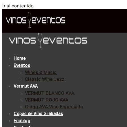
Ir al contenido
Home
Eventos
Wines & Music
Classic Wine Jazz
Vermut AVA
VERMUT BLANCO AVA
VERMUT ROJO AVA
Glögg AVA Vino Especiado
Copas de Vino Grabadas
Enoblog