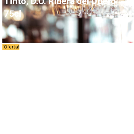
Tinto, D.O. Ribera del Duero
75cl
¡Oferta!