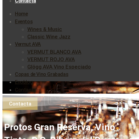
Contacta
Home
Eventos
Wines & Music
Classic Wine Jazz
Vermut AVA
VERMUT BLANCO AVA
VERMUT ROJO AVA
Glögg AVA Vino Especiado
Copas de Vino Grabadas
Enoblog
Contacta
Contacta
Protos Gran Reserva, Vino