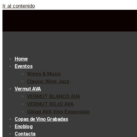
Ir al contenido
Home
Eventos
Wines & Music
Classic Wine Jazz
Vermut AVA
VERMUT BLANCO AVA
VERMUT ROJO AVA
Glögg AVA Vino Especiado
Copas de Vino Grabadas
Enoblog
Contacta