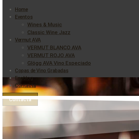
Home
Eventos
Wines & Music
Classic Wine Jazz
Vermut AVA
VERMUT BLANCO AVA
VERMUT ROJO AVA
Glögg AVA Vino Especiado
Copas de Vino Grabadas
Enoblog
Contacta
Contacta