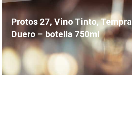
Protos 27, Vino Tinto, Tempran
Duero – botella 750ml