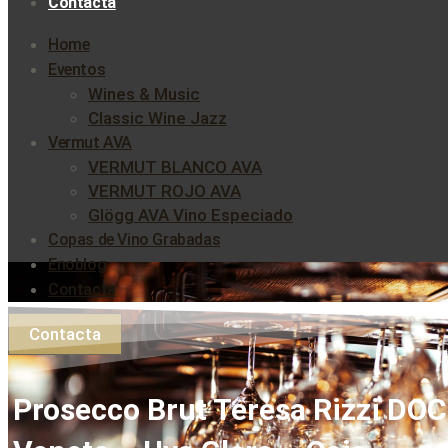
Contacta
Home
Eventos
Wines & Music
Classic Wine Jazz
Vermut AVA
VERMUT BLANCO AVA
VERMUT ROJO AVA
Glögg AVA Vino Especiado
Copas de Vino Grabadas
Enoblog
Contacta
Contacta
Prosecco Brut Teresa Rizzi DOC