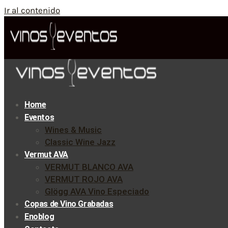
Ir al contenido
Home
Eventos
Wines & Music
Classic Wine Jazz
Vermut AVA
VERMUT BLANCO AVA
VERMUT ROJO AVA
Glögg AVA Vino Especiado
Copas de Vino Grabadas
Enoblog