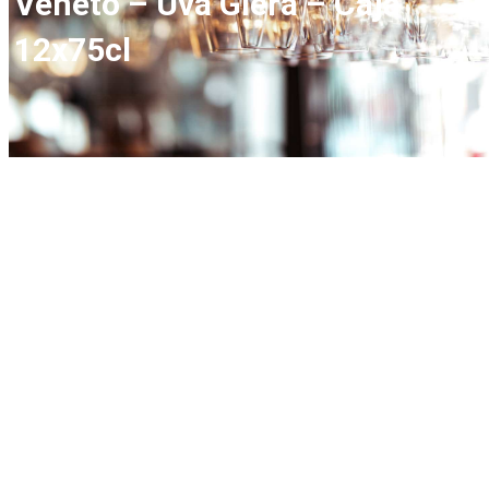
Veneto – Uva Glera – Caja
12x75cl