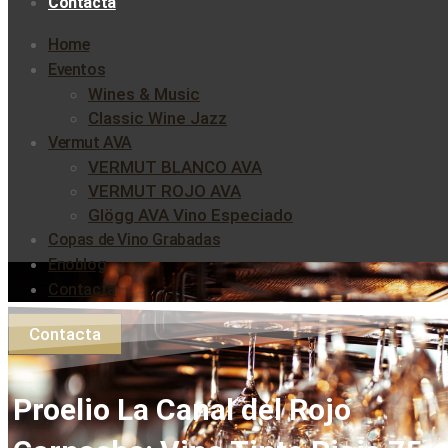
Contacta
Home
Eventos
Wines & Music
Classic Wine Jazz
Vermut AVA
VERMUT BLANCO AVA
VERMUT ROJO AVA
Glögg AVA Vino Especiado
Copas de Vino Grabadas
Enoblog
Contacta
Contacta
Proelio La Canal del Rojo