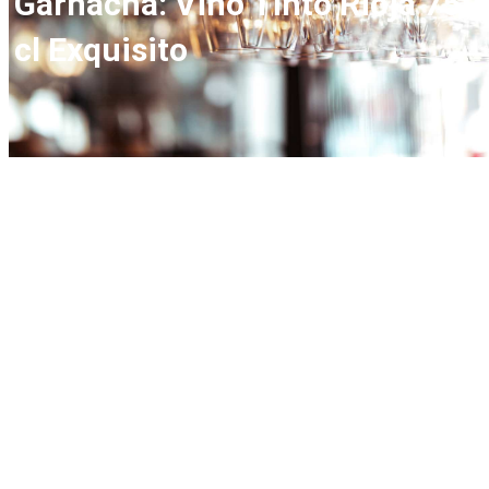
Garnacha: Vino Tinto Rioja 75
cl Exquisito