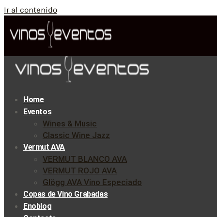
Ir al contenido
Home
Eventos
Wines & Music
Classic Wine Jazz
Vermut AVA
VERMUT BLANCO AVA
VERMUT ROJO AVA
Glögg AVA Vino Especiado
Copas de Vino Grabadas
Enoblog