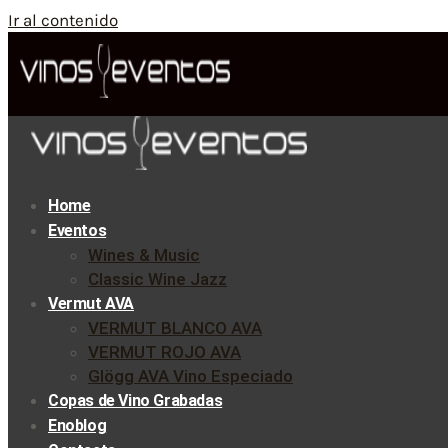
Ir al contenido
Home
Eventos
Wines & Music
Classic Wine Jazz
Vermut AVA
VERMUT BLANCO AVA
VERMUT ROJO AVA
Glögg AVA Vino Especiado
Copas de Vino Grabadas
Enoblog