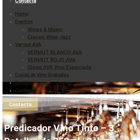
Contacta
Home
Eventos
Wines & Music
Classic Wine Jazz
Vermut AVA
VERMUT BLANCO AVA
VERMUT ROJO AVA
Glögg AVA Vino Especiado
Copas de Vino Grabadas
Enoblog
Contacta
Contacta
Predicador Vino Tinto – 3