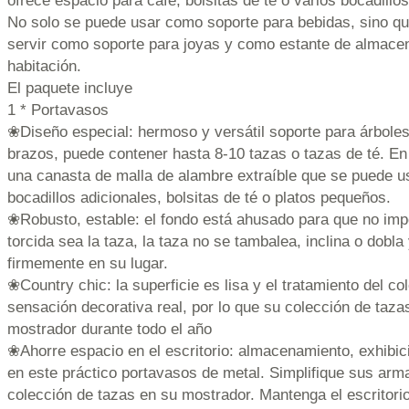
ofrece espacio para café, bolsitas de té o varios bocadillos
No solo se puede usar como soporte para bebidas, sino q
servir como soporte para joyas y como estante de almace
habitación.
El paquete incluye
1 * Portavasos
❀Diseño especial: hermoso y versátil soporte para árbole
brazos, puede contener hasta 8-10 tazas o tazas de té. En 
una canasta de malla de alambre extraíble que se puede u
bocadillos adicionales, bolsitas de té o platos pequeños.
❀Robusto, estable: el fondo está ahusado para que no im
torcida sea la taza, la taza no se tambalea, inclina o dobl
firmemente en su lugar.
❀Country chic: la superficie es lisa y el tratamiento del co
sensación decorativa real, por lo que su colección de taza
mostrador durante todo el año
❀Ahorre espacio en el escritorio: almacenamiento, exhibic
en este práctico portavasos de metal. Simplifique sus ar
colección de tazas en su mostrador. Mantenga el escritorio