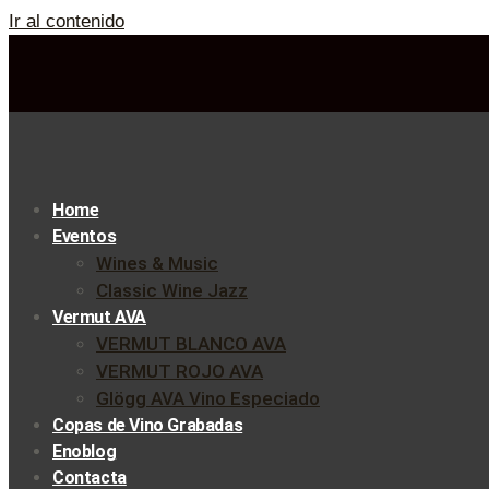
Ir al contenido
Home
Eventos
Wines & Music
Classic Wine Jazz
Vermut AVA
VERMUT BLANCO AVA
VERMUT ROJO AVA
Glögg AVA Vino Especiado
Copas de Vino Grabadas
Enoblog
Contacta