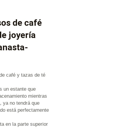
os de café
e joyería
anasta-
de café y tazas de té
s un estante que
macenamiento mientras
, ya no tendrá que
odo está perfectamente
a en la parte superior