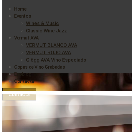
Home
Eventos
Wines & Music
Classic Wine Jazz
Vermut AVA
VERMUT BLANCO AVA
VERMUT ROJO AVA
Glögg AVA Vino Especiado
Copas de Vino Grabadas
Enoblog
Contacta
Contacta