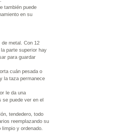
.
ue también puede
namiento en su
s de metal. Con 12
la parte superior hay
sar para guardar
porta cuán pesada o
a y la taza permanece
lor le da una
s se puede ver en el
ión, tendedero, todo
marios reemplazando su
 limpio y ordenado.