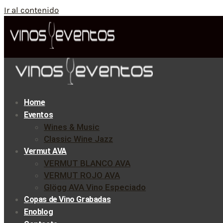
Ir al contenido
Home
Eventos
Wines & Music
Classic Wine Jazz
Vermut AVA
VERMUT BLANCO AVA
VERMUT ROJO AVA
Glögg AVA Vino Especiado
Copas de Vino Grabadas
Enoblog