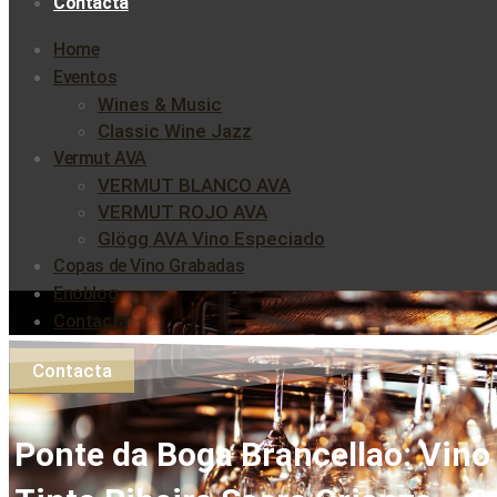
Contacta
Home
Eventos
Wines & Music
Classic Wine Jazz
Vermut AVA
VERMUT BLANCO AVA
VERMUT ROJO AVA
Glögg AVA Vino Especiado
Copas de Vino Grabadas
Enoblog
Contacta
Contacta
Ponte da Boga Brancellao: Vino