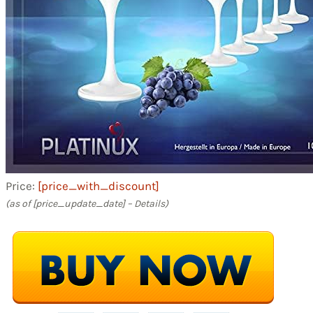
Price:
[price_with_discount]
(as of [price_update_date] –
Details
)