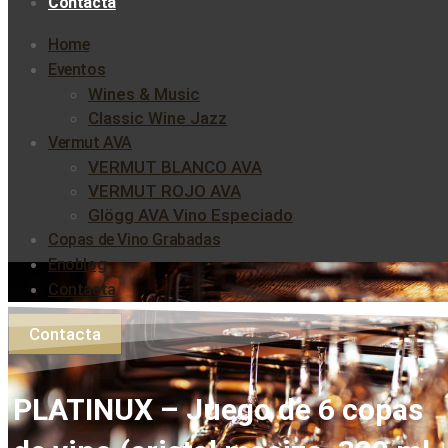
Contacta
Home
Eventos
Wines & Music
Classic Wine Jazz
Vermut AVA
VERMUT BLANCO AVA
VERMUT ROJO AVA
Glögg AVA Vino Especiado
Copas de Vino Grabadas
Enoblog
Contacta
Contacta
PLATINUX – Juego de 6 copas