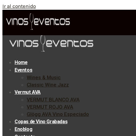
Ir al contenido
Home
Eventos
Wines & Music
Classic Wine Jazz
Vermut AVA
VERMUT BLANCO AVA
VERMUT ROJO AVA
Glögg AVA Vino Especiado
Copas de Vino Grabadas
Enoblog