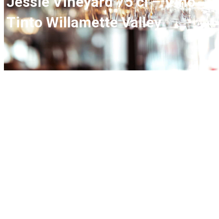
Jessie Vineyard 75 cl – Vino
Tinto Willamette Valley