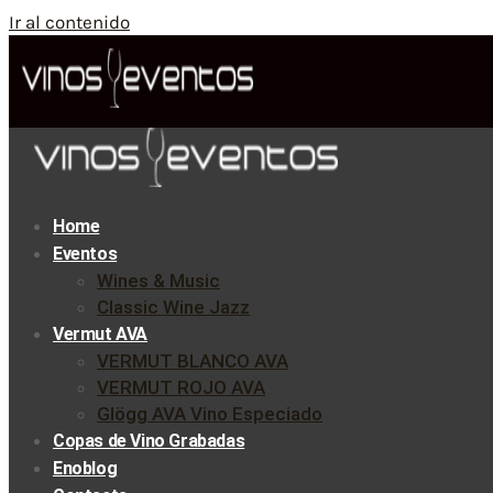
Ir al contenido
Home
Eventos
Wines & Music
Classic Wine Jazz
Vermut AVA
VERMUT BLANCO AVA
VERMUT ROJO AVA
Glögg AVA Vino Especiado
Copas de Vino Grabadas
Enoblog