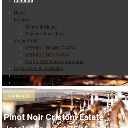
Contacta
Home
Eventos
Wines & Music
Classic Wine Jazz
Vermut AVA
VERMUT BLANCO AVA
VERMUT ROJO AVA
Glögg AVA Vino Especiado
Copas de Vino Grabadas
Enoblog
Contacta
Contacta
Pinot Noir Cristom Estate