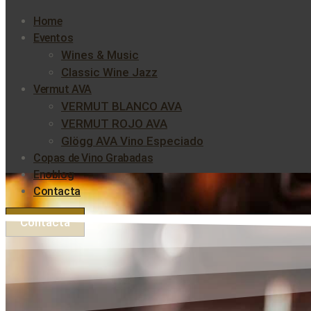
Home
Eventos
Wines & Music
Classic Wine Jazz
Vermut AVA
VERMUT BLANCO AVA
VERMUT ROJO AVA
Glögg AVA Vino Especiado
Copas de Vino Grabadas
Enoblog
Contacta
Contacta