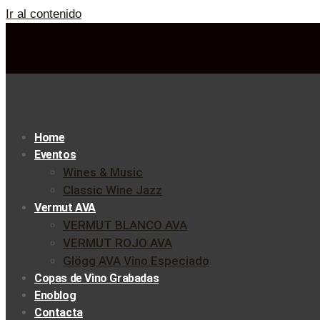
Ir al contenido
Home
Eventos
Wines & Music
Classic Wine Jazz
Vermut AVA
VERMUT BLANCO AVA
VERMUT ROJO AVA
Glögg AVA Vino Especiado
Copas de Vino Grabadas
Enoblog
Contacta