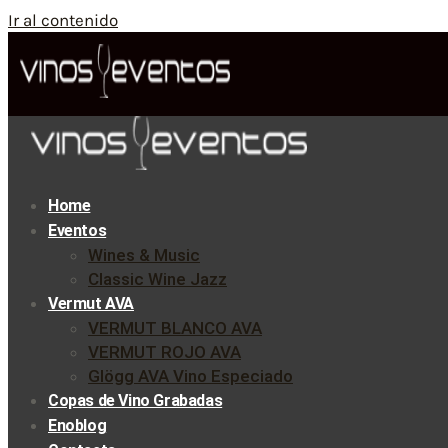
Ir al contenido
Home
Eventos
Wines & Music
Classic Wine Jazz
Vermut AVA
VERMUT BLANCO AVA
VERMUT ROJO AVA
Glögg AVA Vino Especiado
Copas de Vino Grabadas
Enoblog