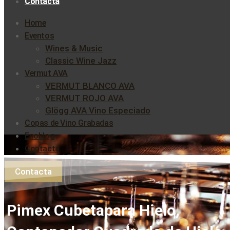
Contacta
Home
Eventos
Wines & Music
Classic Wine Jazz
Vermut AVA
VERMUT BLANCO AVA
VERMUT ROJO AVA
Glögg AVA Vino Especiado
Copas de Vino Grabadas
Enoblog
Contacta
Contacta
Pimex Cubeta​para Hielo,