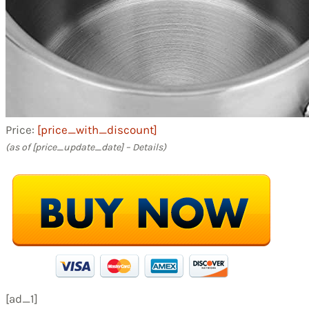
Price:
[price_with_discount]
(as of [price_update_date] –
Details
)
[ad_1]