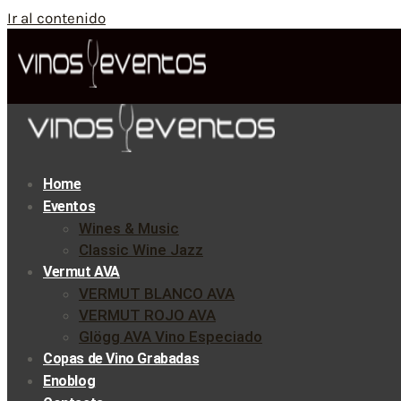
Ir al contenido
Home
Eventos
Wines & Music
Classic Wine Jazz
Vermut AVA
VERMUT BLANCO AVA
VERMUT ROJO AVA
Glögg AVA Vino Especiado
Copas de Vino Grabadas
Enoblog