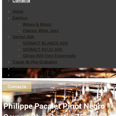
Contacta
Home
Eventos
Wines & Music
Classic Wine Jazz
Vermut AVA
VERMUT BLANCO AVA
VERMUT ROJO AVA
Glögg AVA Vino Especiado
Copas de Vino Grabadas
Enoblog
Contacta
Contacta
Philippe Pacalet Pinot Negro