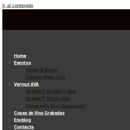
Ir al contenido
Home
Eventos
Wines & Music
Classic Wine Jazz
Vermut AVA
VERMUT BLANCO AVA
VERMUT ROJO AVA
Glögg AVA Vino Especiado
Copas de Vino Grabadas
Enoblog
Contacta