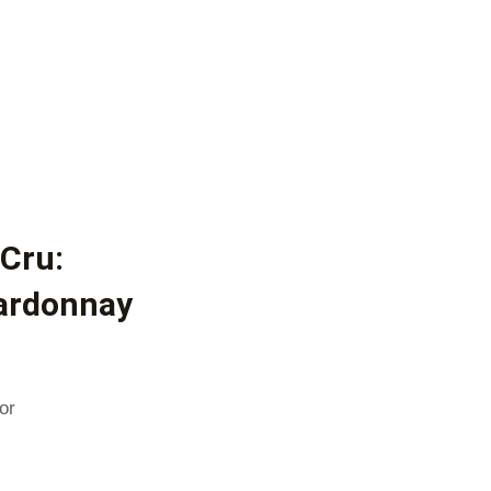
 Cru:
ardonnay
or