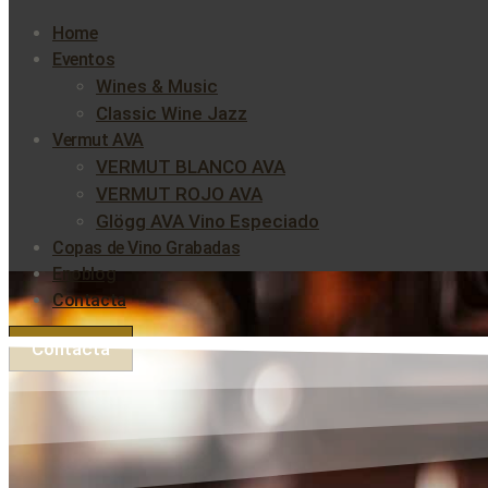
Home
Eventos
Wines & Music
Classic Wine Jazz
Vermut AVA
VERMUT BLANCO AVA
VERMUT ROJO AVA
Glögg AVA Vino Especiado
Copas de Vino Grabadas
Enoblog
Contacta
Contacta