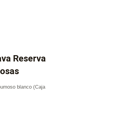
ava Reserva
mosas
pumoso blanco (Caja