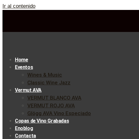
Ir al contenido
Home
Eventos
Wines & Music
Classic Wine Jazz
Vermut AVA
VERMUT BLANCO AVA
VERMUT ROJO AVA
Glögg AVA Vino Especiado
Copas de Vino Grabadas
Enoblog
Contacta