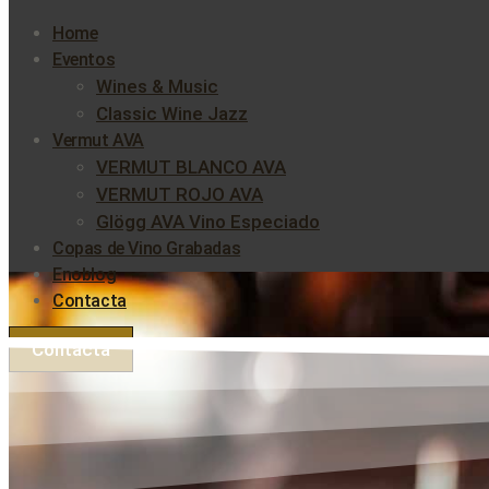
Home
Eventos
Wines & Music
Classic Wine Jazz
Vermut AVA
VERMUT BLANCO AVA
VERMUT ROJO AVA
Glögg AVA Vino Especiado
Copas de Vino Grabadas
Enoblog
Contacta
Contacta