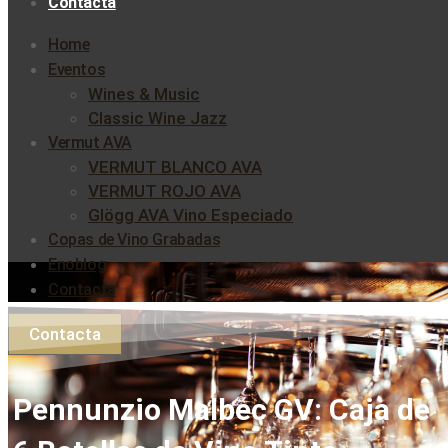
Contacta
Home
Eventos
Wines & Music
Classic Wine Jazz
Vermut AVA
VERMUT BLANCO AVA
VERMUT ROJO AVA
Glögg AVA Vino Especiado
Copas de Vino Grabadas
Enoblog
Contacta
Contacta
Pennunzio Malbec GV: Caja de