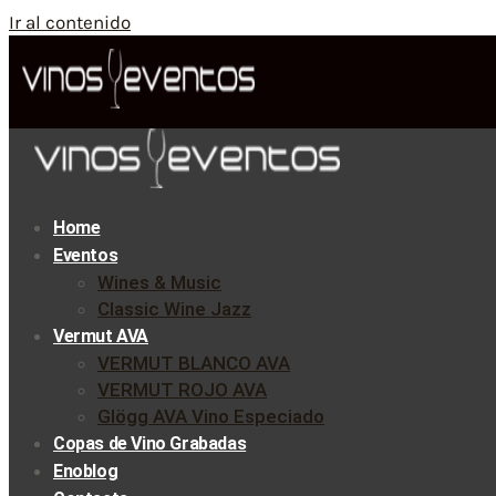
Ir al contenido
Home
Eventos
Wines & Music
Classic Wine Jazz
Vermut AVA
VERMUT BLANCO AVA
VERMUT ROJO AVA
Glögg AVA Vino Especiado
Copas de Vino Grabadas
Enoblog