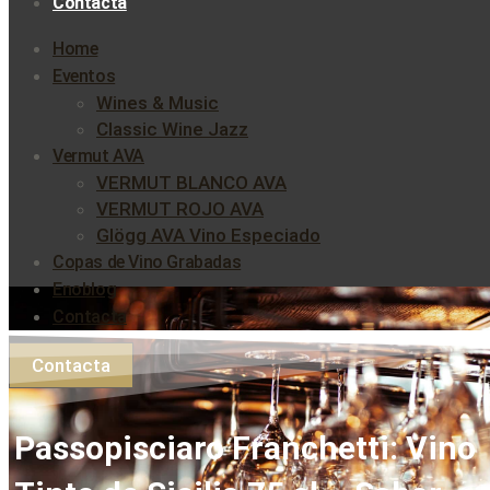
Contacta
Home
Eventos
Wines & Music
Classic Wine Jazz
Vermut AVA
VERMUT BLANCO AVA
VERMUT ROJO AVA
Glögg AVA Vino Especiado
Copas de Vino Grabadas
Enoblog
Contacta
Contacta
Passopisciaro Franchetti: Vino