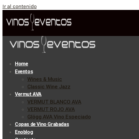
Ir al contenido
Home
Eventos
Wines & Music
Classic Wine Jazz
Vermut AVA
VERMUT BLANCO AVA
VERMUT ROJO AVA
Glögg AVA Vino Especiado
Copas de Vino Grabadas
Enoblog