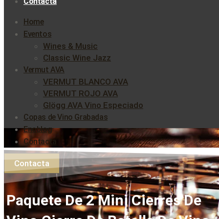
Contacta
Home
Eventos
Wines & Music
Classic Wine Jazz
Vermut AVA
VERMUT BLANCO AVA
VERMUT ROJO AVA
Glögg AVA Vino Especiado
Copas de Vino Grabadas
Enoblog
Contacta
Contacta
Paquete De 2 Mini Cierres De