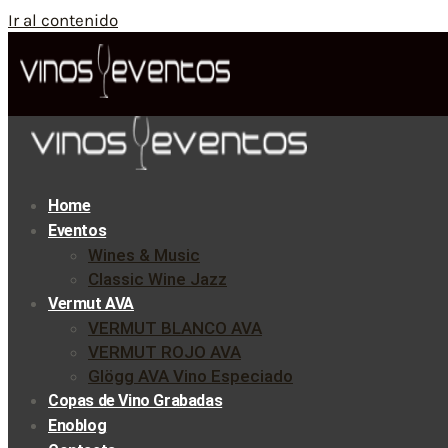
Ir al contenido
Home
Eventos
Wines & Music
Classic Wine Jazz
Vermut AVA
VERMUT BLANCO AVA
VERMUT ROJO AVA
Glögg AVA Vino Especiado
Copas de Vino Grabadas
Enoblog