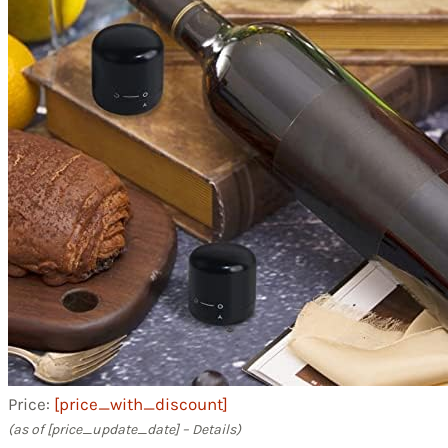
Price:
[price_with_discount]
(as of [price_update_date] –
Details
)