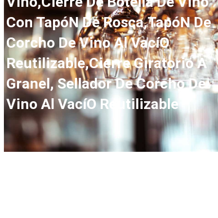
Vino,Cierre De Botella De Vino
Con TapóN De Rosca,TapóN De
Corcho De Vino Al VacíO
Reutilizable,Cierre Giratorio A
Granel, Sellador De Corcho De
Vino Al VacíO Reutilizable