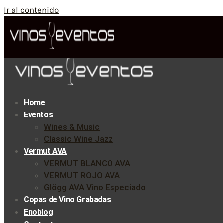
Ir al contenido
Home
Eventos
Wines & Music
Classic Wine Jazz
Vermut AVA
VERMUT BLANCO AVA
VERMUT ROJO AVA
Glögg AVA Vino Especiado
Copas de Vino Grabadas
Enoblog