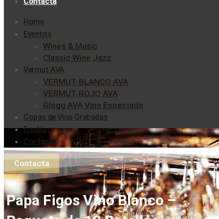
Contacta
Home
Eventos
Wines & Music
Classic Wine Jazz
Vermut AVA
VERMUT BLANCO AVA
VERMUT ROJO AVA
Glögg AVA Vino Especiado
Copas de Vino Grabadas
Enoblog
Contacta
Contacta
Papa Figos Vino Blanco –