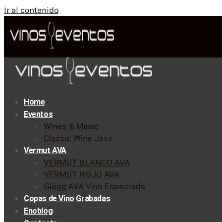
Ir al contenido
Home
Eventos
Wines & Music
Classic Wine Jazz
Vermut AVA
VERMUT BLANCO AVA
VERMUT ROJO AVA
Glögg AVA Vino Especiado
Copas de Vino Grabadas
Enoblog