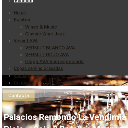
Contacta
Home
Eventos
Wines & Music
Classic Wine Jazz
Vermut AVA
VERMUT BLANCO AVA
VERMUT ROJO AVA
Glögg AVA Vino Especiado
Copas de Vino Grabadas
Enoblog
Contacta
Contacta
Palacios Remondo La Vendimia