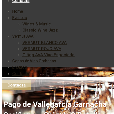
Contacta
Home
Eventos
Wines & Music
Classic Wine Jazz
Vermut AVA
VERMUT BLANCO AVA
VERMUT ROJO AVA
Glögg AVA Vino Especiado
Copas de Vino Grabadas
Enoblog
Contacta
Contacta
Pago de Vallegarcía Garnacha