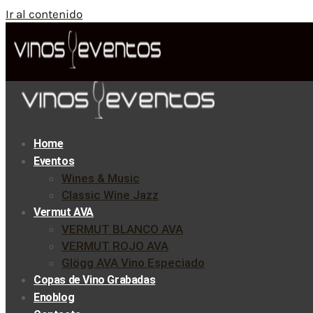
Ir al contenido
Home
Eventos
Wines & Music
Classic Wine Jazz
Vermut AVA
VERMUT BLANCO AVA
VERMUT ROJO AVA
Glögg AVA Vino Especiado
Copas de Vino Grabadas
Enoblog