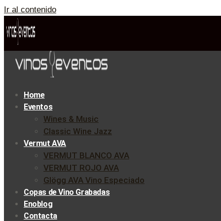
Ir al contenido
Home
Eventos
Wines & Music
Classic Wine Jazz
Vermut AVA
VERMUT BLANCO AVA
VERMUT ROJO AVA
Glögg AVA Vino Especiado
Copas de Vino Grabadas
Enoblog
Contacta