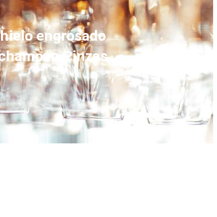
 hielo engrosado
e champán Pinzas