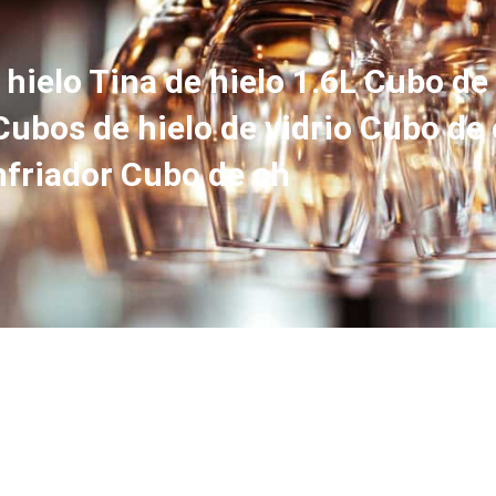
hielo Tina de hielo 1.6L Cubo de
Cubos de hielo de vidrio Cubo d
nfriador Cubo de ch