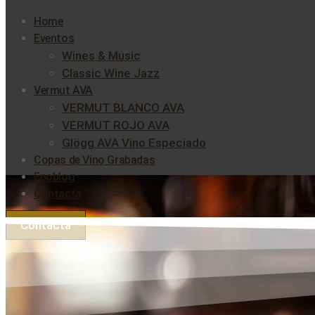
Home
Eventos
Wines & Music
Classic Wine Jazz
Vermut AVA
VERMUT BLANCO AVA
VERMUT ROJO AVA
Glögg AVA Vino Especiado
Copas de Vino Grabadas
Enoblog
Contacta
Contacta