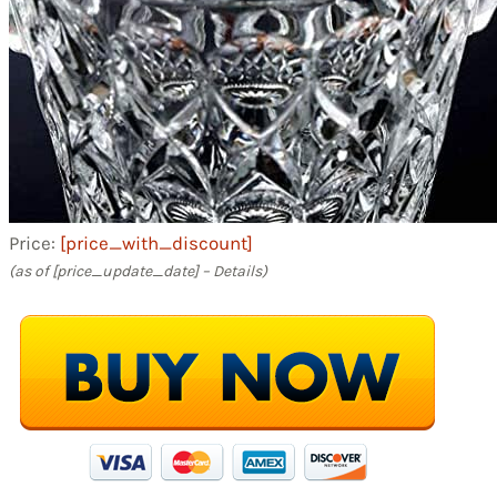
Price:
[price_with_discount]
(as of [price_update_date] –
Details
)