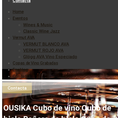
Contacta
Home
Eventos
Wines & Music
Classic Wine Jazz
Vermut AVA
VERMUT BLANCO AVA
VERMUT ROJO AVA
Glögg AVA Vino Especiado
Copas de Vino Grabadas
Enoblog
Contacta
Contacta
OUSIKA Cubo de vino Cubo de