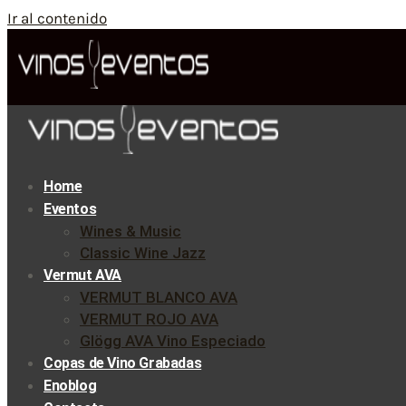
Ir al contenido
Home
Eventos
Wines & Music
Classic Wine Jazz
Vermut AVA
VERMUT BLANCO AVA
VERMUT ROJO AVA
Glögg AVA Vino Especiado
Copas de Vino Grabadas
Enoblog