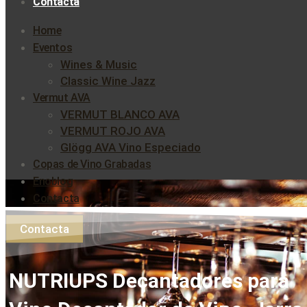
Contacta
Home
Eventos
Wines & Music
Classic Wine Jazz
Vermut AVA
VERMUT BLANCO AVA
VERMUT ROJO AVA
Glögg AVA Vino Especiado
Copas de Vino Grabadas
Enoblog
Contacta
Contacta
NUTRIUPS Decantadores para