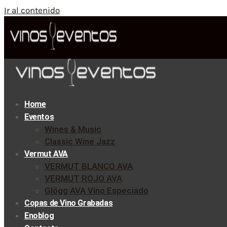
Ir al contenido
Home
Eventos
Wines & Music
Classic Wine Jazz
Vermut AVA
VERMUT BLANCO AVA
VERMUT ROJO AVA
Glögg AVA Vino Especiado
Copas de Vino Grabadas
Enoblog