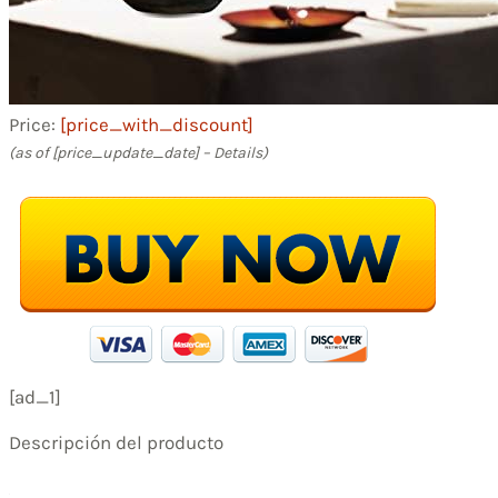
Price:
[price_with_discount]
(as of [price_update_date] –
Details
)
[ad_1]
Descripción del producto